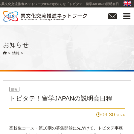
異文化交流推進ネットワークIENのお知らせ「トビタテ！留学JAPANの説明会日程」


お知らせ

>
情報
>
情報
トビタテ！留学JAPANの説明会日程
09.30

2024
高校生コース・第10期の募集開始に先がけて、トビタテ事務