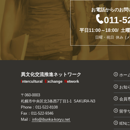
お電話からのお問

011-5
平日11:00～18:00/ 土
日曜・祝日 休み (メ
異文化交流推進ネットワーク
ホー
I
ntercultural
E
xchange
N
etwork
お知
〒060-0003
会員
札幌市中央区北3条西7丁目1-1 SAKURA-N3
Phone：
011-522-8108
留学
Fax：011-522-9346
Mail：
info@ibunka-koryu.net
IEN