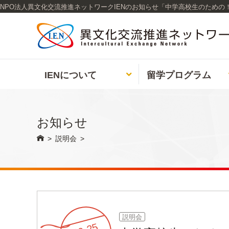
NPO法人異文化交流推進ネットワークIENのお知らせ「中学高校生のための！海外
IENについて
留学
プログラム

お知らせ

>
説明会
>
説明会