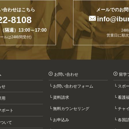
い合わせはこちら
メールでのお問
22-8108

info@ibu
曜（隔週）13:00～17:00
24
営業日に順次
ールは24時間受付)
ム
お問い合わせ
留学
お問い合わせフォーム
スポ
らせ
資料請求
看護
専用
無料カウンセリング
チャ
サポート
お申込み
各国
について