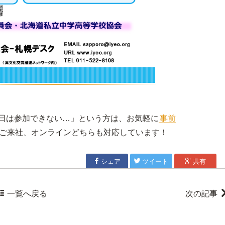
日は参加できない…」という方は、お気軽に
事前
ご来社、オンラインどちらも対応しています！

シェア

ツイート

共有

一覧
へ戻る
次の記事