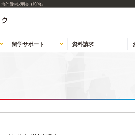
留学説明会 (10/4)」
留学
サポート
資料請求

