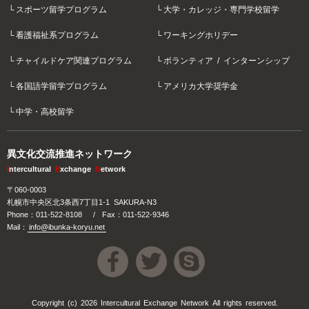
スポーツ留学プログラム
大学・カレッジ・専門学校留学
看護福祉系プログラム
ワーキングホリデー
チャイルドケア関連プログラム
ボランティア / インターンシップ
各国語学留学プログラム
アメリカ大学奨学金
中学・高校留学
異文化交流推進ネットワーク
I
ntercultural
E
xchange
N
etwork
〒060-0003
札幌市中央区北3条西7丁目1-1 SAKURA-N3
Phone：
011-522-8108
/
Fax：011-522-9346
Mail：
info@ibunka-koryu.net



Copyright (c) 2026 Intercultural Exchange Network All rights reserved.