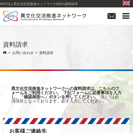
NPO法人異文化交流推進ネットワークIENの資料請求


資料請求

>
お問い合わせ
>
資料請求
異文化交流推進ネットワークへの資料請求は、こちらのフ
ォームをご利用ください。
下記フォームに必要事項を入力
し、「確認画面へ」ボタンを押してください。
注）*は必
須項目となっております。必ず入力してください。
お客様ご連絡先