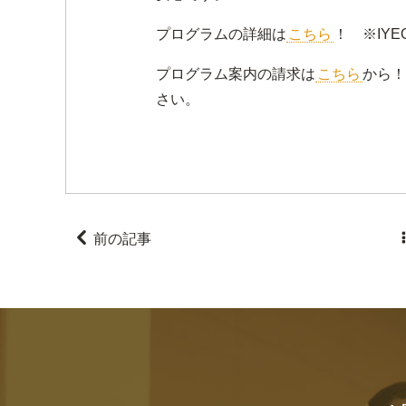
プログラムの詳細は
こちら
！ ※IY
プログラム案内の請求は
こちら
から！
さい。

前の記事