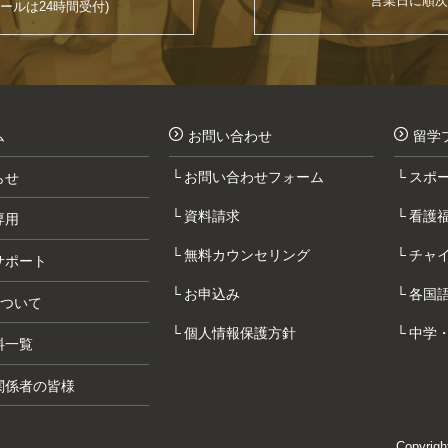
ールは24時間受付)
ム
お問い合わせ
留学
お問い合わせフォーム
スポ
らせ
資料請求
看護
専用
無料カウンセリング
チャ
サポート
お申込み
各国
について
個人情報保護方針
中学
料一覧
関係者の皆様
Copyrigh