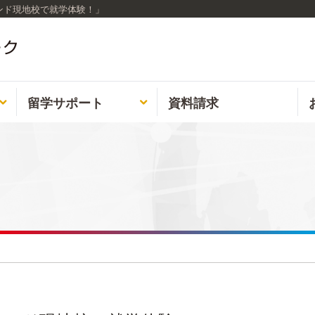
ンド現地校で就学体験！」
留学
サポート
資料請求

