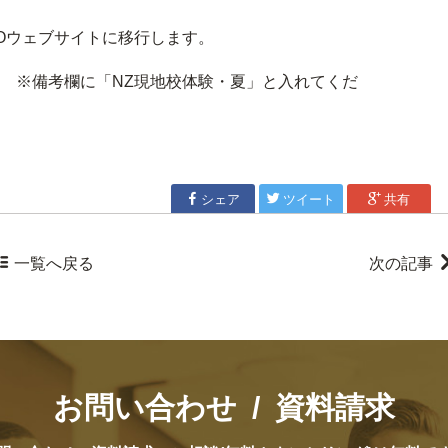
EOウェブサイトに移行します。
 ※備考欄に「NZ現地校体験・夏」と入れてくだ

シェア

ツイート

共有

一覧
へ戻る
次の記事
お問い合わせ / 資料請求