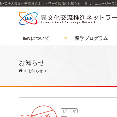
NPO法人異文化交流推進ネットワークIENのお知らせ「夏も！ニュージーラ
IENについて
留学
プログラム

お知らせ

>
お知らせ
>
お知らせ