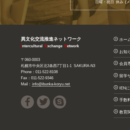
日曜・祝日 休み (メ
異文化交流推進ネットワーク
ホー
I
ntercultural
E
xchange
N
etwork
お知
〒060-0003
会員
札幌市中央区北3条西7丁目1-1 SAKURA-N3
Phone：
011-522-8108
留学
Fax：011-522-9346
Mail：
info@ibunka-koryu.net
IEN



手数
教育