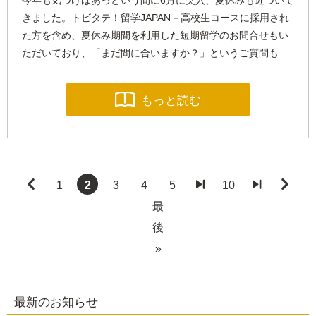
きました。トビタテ！留学JAPAN－高校生コースに採用され
た方を含め、夏休み期間を利用した短期留学のお問合せもい
ただいており、「まだ間に合いますか？」というご質問も…

もっと読む

1
2
3
4
5

10


最
後
»
最新のお知らせ